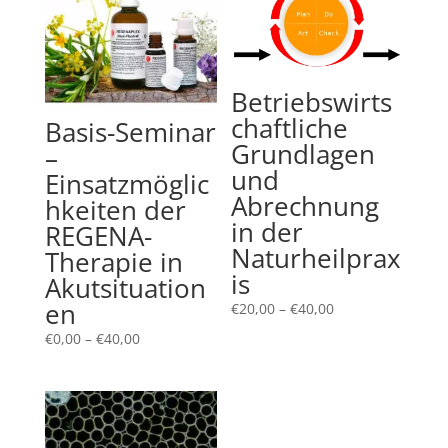
Betriebswirts
chaftliche
Basis-Seminar
Grundlagen
–
und
Einsatzmöglic
Abrechnung
hkeiten der
in der
REGENA-
Naturheilprax
Therapie in
is
Akutsituation
en
Preisspanne:
€
20,00
–
€
40,00
€20,00
Preisspanne:
€
0,00
–
€
40,00
bis
€0,00
€40,00
bis
€40,00