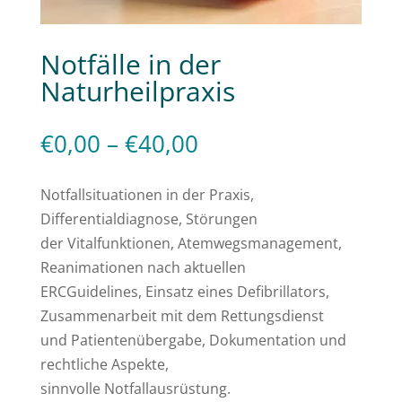
Notfälle in der
Naturheilpraxis
Preisspanne:
€
0,00
–
€
40,00
€0,00
bis
Notfallsituationen in der Praxis,
€40,00
Differentialdiagnose, Störungen
der Vitalfunktionen, Atemwegsmanagement,
Reanimationen nach aktuellen
ERCGuidelines, Einsatz eines Defibrillators,
Zusammenarbeit mit dem Rettungsdienst
und Patientenübergabe, Dokumentation und
rechtliche Aspekte,
sinnvolle Notfallausrüstung.