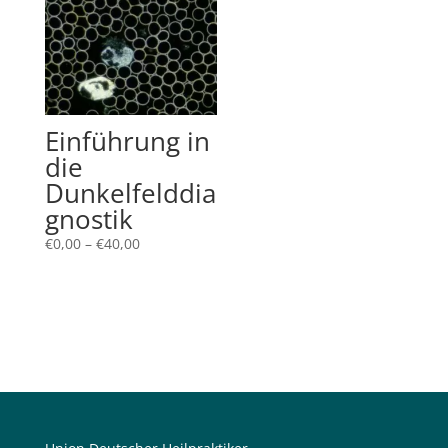
Einführung in
die
Dunkelfelddia
gnostik
Preisspanne:
€
0,00
–
€
40,00
€0,00
bis
€40,00