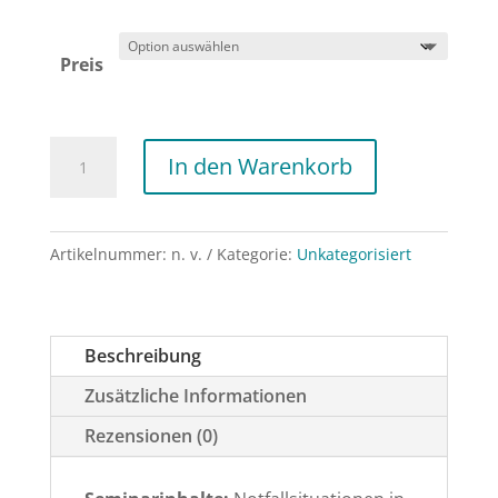
Preis
Notfälle
In den Warenkorb
in
der
Naturheilpraxis
Artikelnummer:
n. v.
Kategorie:
Unkategorisiert
Menge
Beschreibung
Zusätzliche Informationen
Rezensionen (0)